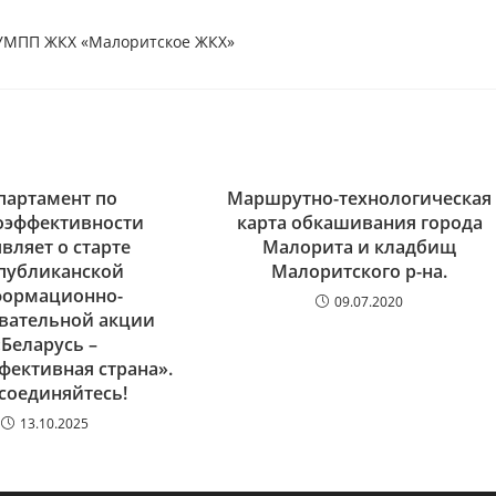
УМПП ЖКХ «Малоритское ЖКХ»
партамент по
Маршрутно-технологическая
оэффективности
карта обкашивания города
вляет о старте
Малорита и кладбищ
публиканской
Малоритского р-на.
ормационно-
09.07.2020
вательной акции
«Беларусь –
фективная страна».
соединяйтесь!
13.10.2025