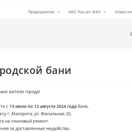
Предприятие
АИС Расчет ЖКУ
Новост
родской бани
мые жители города!
что с
13 июля по 12 августа 2024 года
баня,
су г. Малорита, ул. Вокзальная 20,
та на плановый ремонт.
ния за доставленные неудобства.